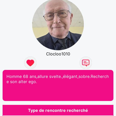
Clocloo1010
Homme 68 ans,allure svelte.,élégant,sobre.Recherch
e son alter ego.
Type de rencontre recherché