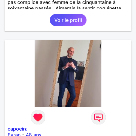
pas complice avec femme de la cinquantaine à
soixantaine passée . Aimerais la sentir coquinette,
pour se faire des bisous et qui sait se découvrir
Voir le profil
tous les deux !!!!
capoeira
Evran
-
48 ans