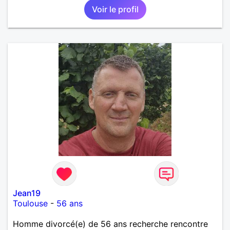
Voir le profil
deux. Je souhaite rencontrer une femme douce,
honnête et bienveillante, avec qui partager des
moments de complicité, de rire et de confiance. Je
crois qu'une belle relation commence souvent par
une belle amitié et qu'il n'est jamais trop tard pour
écrire une nouvelle histoire. Si vous aimez les
échanges sincères, les valeurs de respect et de
simplicité, nous pourrions faire connaissance autour
d'un café suivi d'une balade, sans précipitation et
laisser le temps faire le reste. Au plaisir de vous lire.
Jean19
Toulouse
-
56 ans
Homme divorcé(e) de 56 ans recherche rencontre