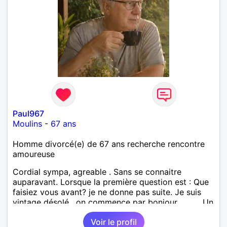
Paul967
Moulins
-
67 ans
Homme divorcé(e) de 67 ans recherche rencontre
amoureuse
Cordial sympa, agreable . Sans se connaitre
auparavant. Lorsque la première question est : Que
faisiez vous avant? je ne donne pas suite. Je suis
vintage désolé , on commence par bonjour .......... Un
minimum ...... Je ne suis pas docteur , banquier,
Voir le profil
psycholoque , philantrope, mécène.