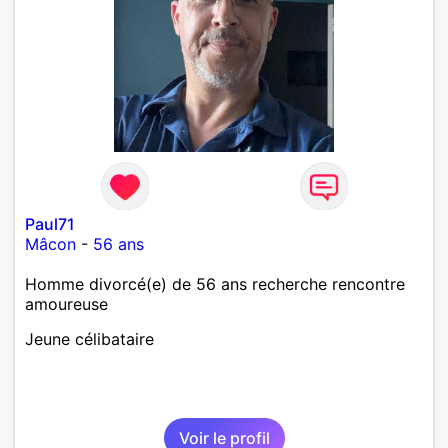
Paul71
Mâcon
-
56 ans
Homme divorcé(e) de 56 ans recherche rencontre
amoureuse
Jeune célibataire
Voir le profil