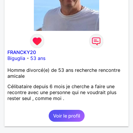
FRANCKY20
Biguglia
-
53 ans
Homme divorcé(e) de 53 ans recherche rencontre
amicale
Célibataire depuis 6 mois je cherche a faire une
recontre avec une personne qui ne voudrait plus
rester seul , comme moi .
Voir le profil