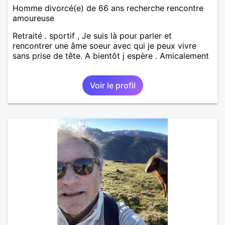
Homme divorcé(e) de 66 ans recherche rencontre
amoureuse
Retraité . sportif , Je suis là pour parler et
rencontrer une âme soeur avec qui je peux vivre
sans prise de tête. A bientôt j espère . Amicalement
Voir le profil