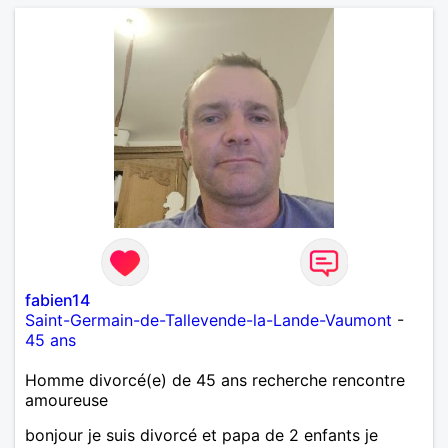
fabien14
Saint-Germain-de-Tallevende-la-Lande-Vaumont
-
45 ans
Homme divorcé(e) de 45 ans recherche rencontre
amoureuse
bonjour je suis divorcé et papa de 2 enfants je