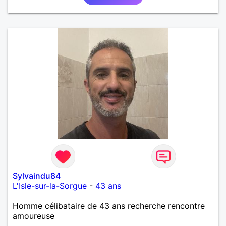
Sylvaindu84
L'Isle-sur-la-Sorgue
-
43 ans
Homme célibataire de 43 ans recherche rencontre
amoureuse