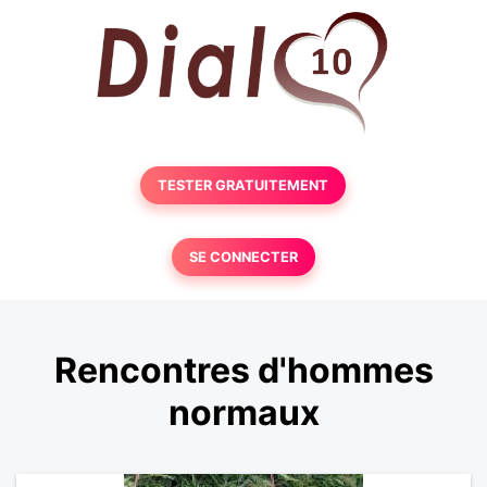
TESTER GRATUITEMENT
SE CONNECTER
Rencontres d'hommes
normaux