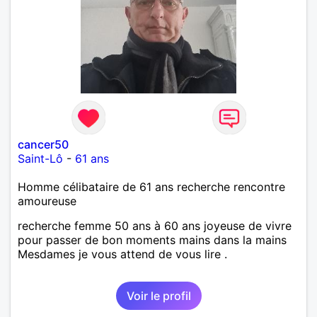
cancer50
Saint-Lô
-
61 ans
Homme célibataire de 61 ans recherche rencontre
amoureuse
recherche femme 50 ans à 60 ans joyeuse de vivre
pour passer de bon moments mains dans la mains
Mesdames je vous attend de vous lire .
Voir le profil