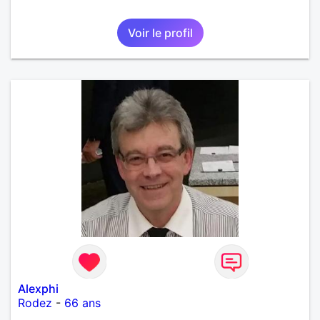
Voir le profil
Alexphi
Rodez
-
66 ans