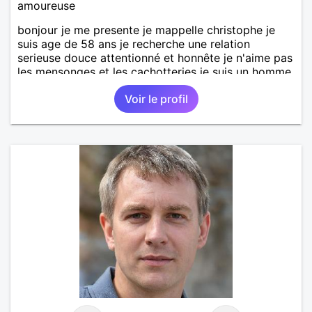
amoureuse
bonjour je me presente je mappelle christophe je
suis age de 58 ans je recherche une relation
serieuse douce attentionné et honnête je n'aime pas
les mensonges et les cachotteries je suis un homme
sensible doux câlin et franc. PS je n'habite pas à
Voir le profil
Marseille mes fans de l'équipe de l'OM je suis du
département de la Nièvre 58