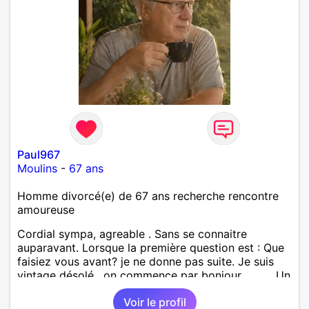
Paul967
Moulins
-
67 ans
Homme divorcé(e) de 67 ans recherche rencontre
amoureuse
Cordial sympa, agreable . Sans se connaitre
auparavant. Lorsque la première question est : Que
faisiez vous avant? je ne donne pas suite. Je suis
vintage désolé , on commence par bonjour .......... Un
minimum ...... Je ne suis pas docteur , banquier,
Voir le profil
psycholoque , philantrope, mécène.