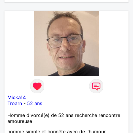
trop fan de Jul). Je fais du sport pour garder la
forme et plutôt agréable à regarder. (Enfin je le
pense en tout cas 😂)
Micka14
Troarn
-
52 ans
Homme divorcé(e) de 52 ans recherche rencontre
amoureuse
homme simple et honnête avec de l'humour,