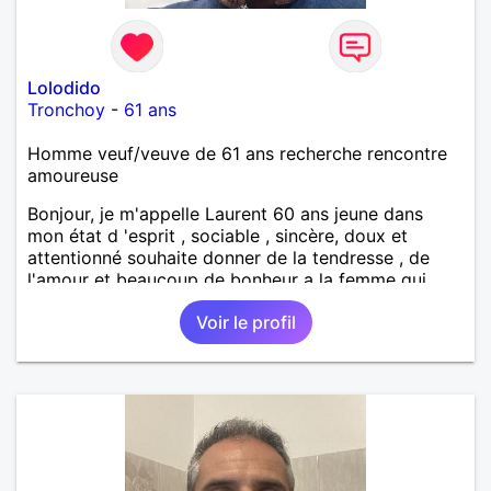
Lolodido
Tronchoy
-
61 ans
Homme veuf/veuve de 61 ans recherche rencontre
amoureuse
Bonjour, je m'appelle Laurent 60 ans jeune dans
mon état d 'esprit , sociable , sincère, doux et
attentionné souhaite donner de la tendresse , de
l'amour et beaucoup de bonheur a la femme qui
souhaitera partager ma vie . Bientôt en retraite a la
Voir le profil
fin de l 'année et libre de toute contrainte. Digne de
confiance à la femme qui voudras m 'en accorder
en toute sincérité. Pour le reste venez me découvrir
par un échange.