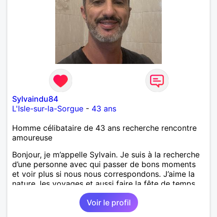
Sylvaindu84
L'Isle-sur-la-Sorgue
-
43 ans
Homme célibataire de 43 ans recherche rencontre
amoureuse
Bonjour, je m’appelle Sylvain. Je suis à la recherche
d’une personne avec qui passer de bons moments
et voir plus si nous nous correspondons. J’aime la
nature, les voyages et aussi faire la fête de temps
en temps ;-)Je suis papa d’un petit garçon de 7 ans
Voir le profil
dont je m’occupe en garde alternée. J’aime à peu
près tous les styles de musique. (Oui je suis pas