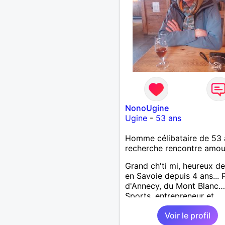
NonoUgine
Ugine
-
53 ans
Homme célibataire de 53 
recherche rencontre amo
Grand ch'ti mi, heureux de
en Savoie depuis 4 ans... 
d'Annecy, du Mont Blanc…
Sports, entrepreneur et
bénévole au Fort de Lesta
Voir le profil
73200 Marthod (Alt. 800