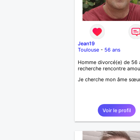
Jean19
Toulouse
-
56 ans
Homme divorcé(e) de 56 
recherche rencontre amo
Je cherche mon âme sœu
Voir le profil