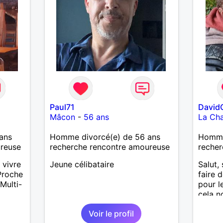
revan
contac
d'info
Paul71
David
Mâcon
-
56 ans
La Cha
ans
Homme divorcé(e) de 56 ans
Homme
ureuse
recherche rencontre amoureuse
recher
 vivre
Jeune célibataire
Salut, 
Proche
faire 
Multi-
pour l
cela n
l
découv
Voir le profil
m)…
alors 