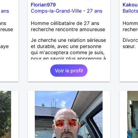
Florian979
Kakou
Mais n
 ans
Comps-la-Grand-Ville
-
27 ans
Ballot
Mesda
j’aime 
ans
Homme célibataire de 27 ans
Homme
aura p
ureuse
recherche rencontre amoureuse
recher
je l’ef
eterna
Je cherche une relation sérieuse
Divorc
tout p
saye
et durable, avec une personne
sœur.
qu’imp
qui m'acceptera comme je suis,
des ef
pour en savoir plus apprenons à
dramat
nous connaître 🙂
pense
Voir le profil
facile 
souhai
connaî
ravi….A