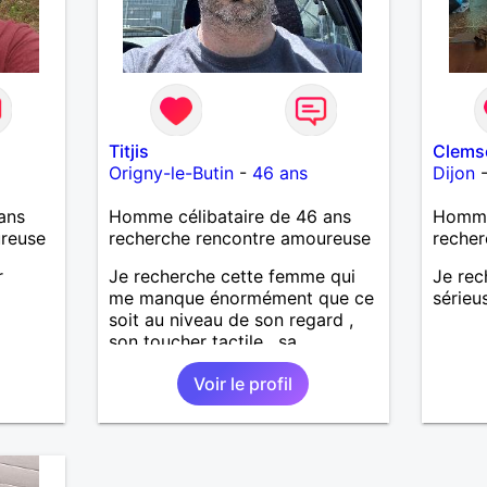
Titjis
Clems
Origny-le-Butin
-
46 ans
Dijon
ans
Homme célibataire de 46 ans
Homme
ureuse
recherche rencontre amoureuse
recher
r
Je recherche cette femme qui
Je rec
me manque énormément que ce
sérieu
soit au niveau de son regard ,
son toucher tactile , sa
simplicité , sa douceur bref tout
Voir le profil
ces défauts et ses qualités pour
une relation pérenne