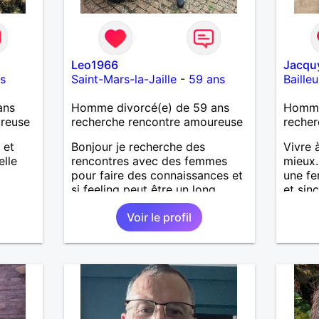
Leo1966
Jacqu
s
Saint-Mars-la-Jaille
-
59 ans
Bailleu
ans
Homme divorcé(e) de 59 ans
Homme
ureuse
recherche rencontre amoureuse
recher
 et
Bonjour je recherche des
Vivre 
elle
rencontres avec des femmes
mieux.
pour faire des connaissances et
une fe
si feeling peut être un long
et sin
chemin. Je laisse le destin nous
moment
Voir le profil
guider. Je suis un homme simple
balade
honnête et fidèle.
souhai
J'aime
de ran
se rel
finale
temps.
dire e