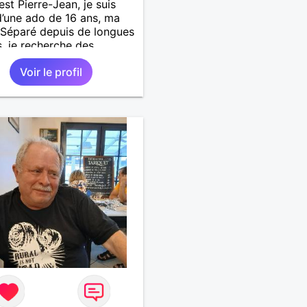
est Pierre-Jean, je suis
’une ado de 16 ans, ma
. Séparé depuis de longues
, je recherche des
tés amicales afin de
Voir le profil
 une solitude parfois
le à gérer ainsi que casser
ue à l’âme. L’amitié reste
mement importante à mes
ais peut se décliner en
ntiments plus puissants.
emps fera son œuvre »
 Arthur Schopenhauer,
ophe allemand que j’adore.
 discuter sans pour autant
rop locace. Je suis bourré
lités avec très peu de
. Je suis altruiste,
illant, empathique,
ionné, honnête,
tueux, doux de caractère
préhensif : je laisse
ser » beaucoup de choses.