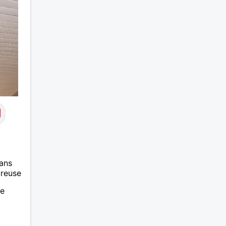
ans
ureuse
se