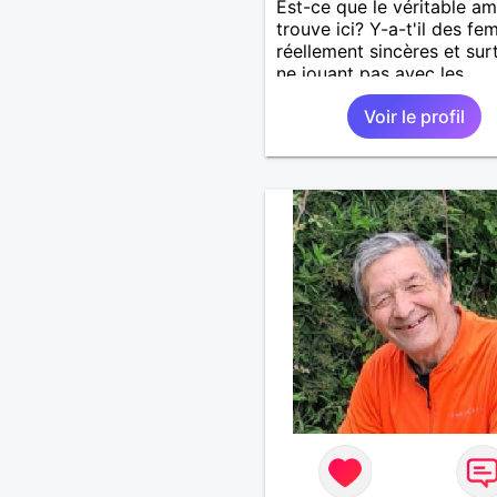
Est-ce que le véritable a
trouve ici? Y-a-t'il des f
réellement sincères et sur
ne jouant pas avec les
sentiments des hommes? 
Voir le profil
un homme protecteur et
bienveillant, je veux conti
d'y croire et pouvoir enfin
former la petite famille qu
désir temps. Faux profil,
profiteuse et autres joyeu
passer votre chemin, vous
m'intéressez pas du tout!