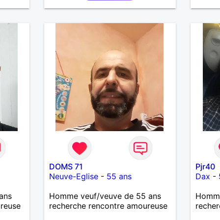
êtes
l'une d
partan
DOMS 71
Pjr40
Neuve-Eglise
-
55 ans
Dax
-
ans
Homme veuf/veuve de 55 ans
Homme 
ureuse
recherche rencontre amoureuse
recher