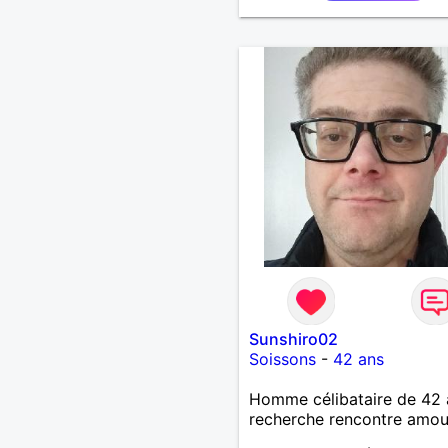
Endroit "fabuleux" !…Enqu
et tu me trouveras !
Sunshiro02
Soissons
-
42 ans
Homme célibataire de 42 
recherche rencontre amo