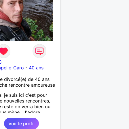
che, vous pouvez me
ter pour avoir plus
rmations. A bientôt
C
pelle-Caro
-
40 ans
 divorcé(e) de 40 ans
che rencontre amoureuse
si je suis ici c'est pour
de nouvelles rencontres,
e reste on verra bien ou
ous mène . J'adore
rir de nouvelles choses ,
Voir le profil
si vous voulez m'initier à