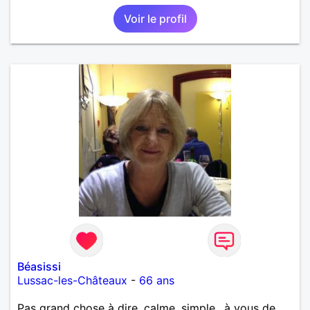
Voir le profil
Béasissi
Lussac-les-Châteaux
-
66 ans
Pas grand chose à dire, calme, simple.. à vous de