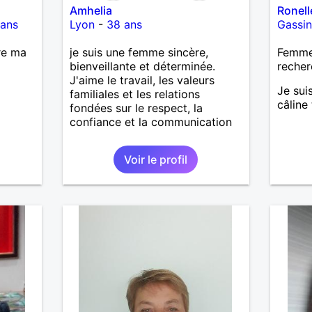
Amhelia
Ronell
 ans
Lyon
-
38 ans
Gassi
re ma
je suis une femme sincère,
Femme 
bienveillante et déterminée.
recher
J'aime le travail, les valeurs
Je sui
familiales et les relations
câline
fondées sur le respect, la
confiance et la communication
Voir le profil