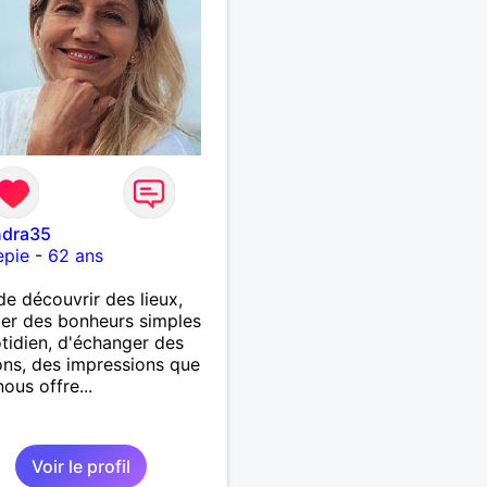
ndra35
epie
-
62 ans
de découvrir des lieux,
er des bonheurs simples
tidien, d'échanger des
ns, des impressions que
nous offre...
Voir le profil