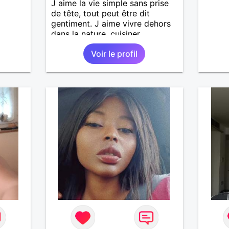
J aime la vie simple sans prise
de tête, tout peut être dit
gentiment. J aime vivre dehors
dans la nature, cuisiner,
randonner, camper, voyager,
Voir le profil
découvrir, comprendre des
nouveaux trucs techniques et
sur la vie des êtres vivants. J
aime danser, faire la fête. Je ne
bois pratiquement pas d alcool,
je fume rarement, je ris souvent.
Je cherche un vrai amoureux
pour continuer à profiter de la
vie mais à deux. Je peux tout
faire toute seule, mais j en ai
marre je veux partagé et rigoler