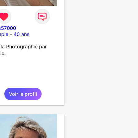
u57000
epie
-
40 ans
 la Photographie par
le.
Voir le profil