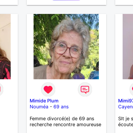
de préférence même adultes et
qui n aurait garder aucun
contact avec une où plusieurs
ex...si vous correspondez à ma
recherche ecrivez moi je vous
répondrai...
Mimide Plum
Mimi9
Nouméa
-
69 ans
Cayen
Femme divorcé(e) de 69 ans
Slt je 
recherche rencontre amoureuse
écoute