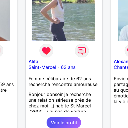
Alita
Alexa
Saint-Marcel
-
62 ans
Chant
Femme célibataire de 62 ans
Envie 
59 ans
recherche rencontre amoureuse
partag
tre
au quo
Bonjour bonsoir je recherche
émotio
une relation sérieuse près de
la vie 
chez moi....j habite St Marcel
73600....j ai pas de voiture
50km ... quelqu'un qui aurait
Voir le profil
entre 55 et 64 ans...sans enfants