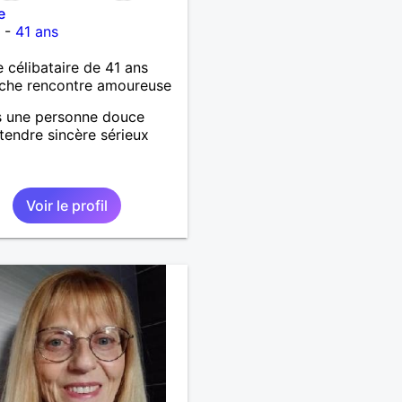
e
n
-
41 ans
célibataire de 41 ans
che rencontre amoureuse
s une personne douce
 tendre sincère sérieux
Voir le profil