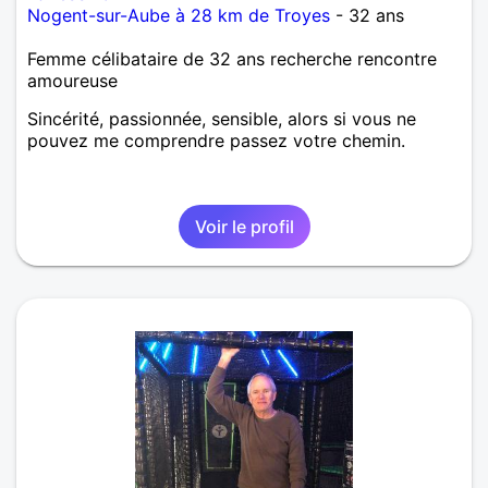
Nogent-sur-Aube à 28 km de Troyes
- 32 ans
Femme célibataire de 32 ans recherche rencontre
amoureuse
Sincérité, passionnée, sensible, alors si vous ne
pouvez me comprendre passez votre chemin.
Voir le profil