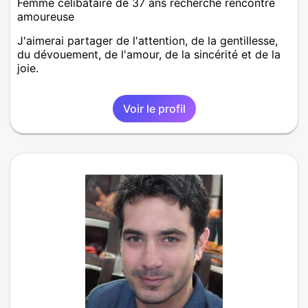
Femme célibataire de 37 ans recherche rencontre
amoureuse
J'aimerai partager de l'attention, de la gentillesse,
du dévouement, de l'amour, de la sincérité et de la
joie.
Voir le profil