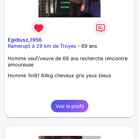
Egidiusz_1956
Ramerupt à 29 km de Troyes
- 69 ans
Homme veuf/veuve de 69 ans recherche rencontre
amoureuse
Homme 1m81 84kg cheveux gris yeux bleus
Voir le profil