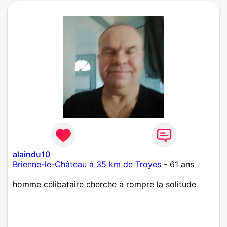
alaindu10
Brienne-le-Château à 35 km de Troyes
- 61 ans
homme célibataire cherche à rompre la solitude