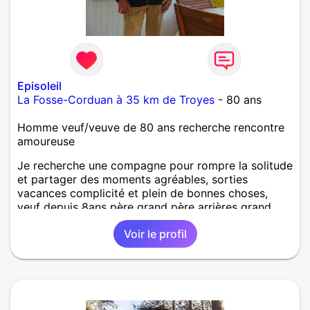
Episoleil
La Fosse-Corduan à 35 km de Troyes
- 80 ans
Homme veuf/veuve de 80 ans recherche rencontre
amoureuse
Je recherche une compagne pour rompre la solitude
et partager des moments agréables, sorties
vacances complicité et plein de bonnes choses,
veuf depuis 8ans père grand père arrières grand
père
Voir le profil