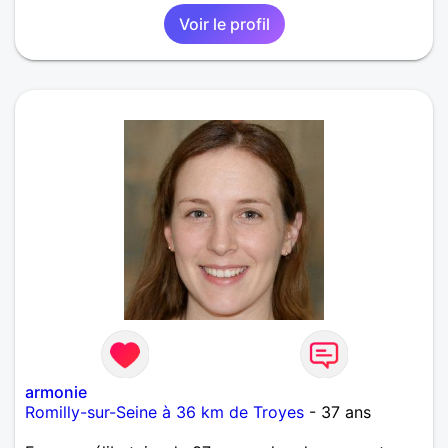
Voir le profil
armonie
Romilly-sur-Seine à 36 km de Troyes
- 37 ans