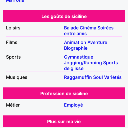
Les goûts de siciline
Loisirs
Balade
Cinéma
Soirées
entre amis
Films
Animation
Aventure
Biographie
Sports
Gymnastique
Jogging/Running
Sports
de glisse
Musiques
Raggamuffin
Soul
Variétés
Profession de siciline
Métier
Employé
Plus sur ma vie