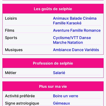
Les goûts de selphie
Loisirs
Animaux
Balade
Cinéma
Famille
Karaoké
Films
Aventure
Famille
Romance
Sports
Cyclisme/VTT
Danse
Marche
Natation
Musiques
Ambiance
Dance
Variétés
Profession de selphie
Métier
Salarié
Plus sur ma vie
Activité préférée
Boire un verre
Signe astrologique
Gémeaux