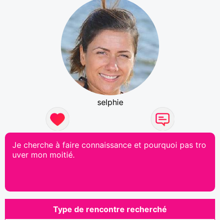
selphie
Je cherche à faire connaissance et pourquoi pas tro
uver mon moitié.
Type de rencontre recherché