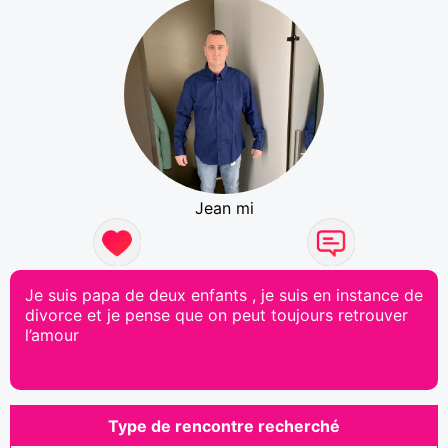
Jean mi
Je suis papa de deux enfants , je suis en instance de
divorce et je pense que on peut toujours retrouver
l’amour
Type de rencontre recherché