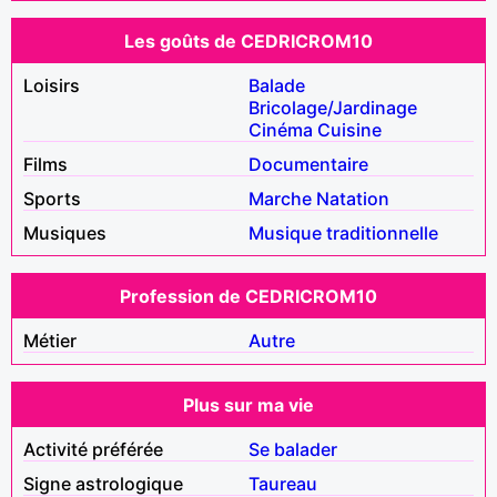
Les goûts de CEDRICROM10
Loisirs
Balade
Bricolage/Jardinage
Cinéma
Cuisine
Films
Documentaire
Sports
Marche
Natation
Musiques
Musique traditionnelle
Profession de CEDRICROM10
Métier
Autre
Plus sur ma vie
Activité préférée
Se balader
Signe astrologique
Taureau