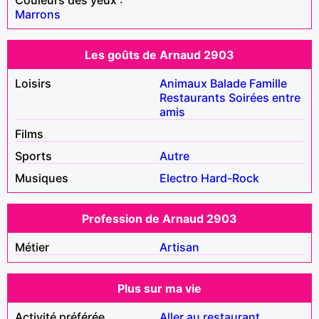
Marrons
Les goûts de Arnaud 2903
Loisirs
Animaux
Balade
Famille
Restaurants
Soirées entre
amis
Films
Sports
Autre
Musiques
Electro
Hard-Rock
Profession de Arnaud 2903
Métier
Artisan
Plus sur ma vie
Activité préférée
Aller au restaurant