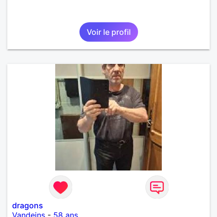
Voir le profil
dragons
Vandeins
-
58 ans