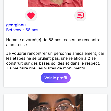
georginou
Bétheny
-
58 ans
Homme divorcé(e) de 58 ans recherche rencontre
amoureuse
Je voudrai rencontrer un personne amicalement, car
les étapes ne se brûlent pas, une relation à 2 se
construit sur des bases solides et dans le respect.
J'aime faire rire, les visites de monuments
historiques, balades restaurants, cinéma et même
Voir le profil
cuisiner... Le physique n'est pas ma priorité car c'est
ce qui cache dans le coeur que ce situe les plus
belles choses. Un petit mot me ferai plaisir. A
bientôt.