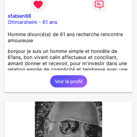
sfabien68
Ottmarsheim
-
61 ans
Homme divorcé(e) de 61 ans recherche rencontre
amoureuse
bonjour je suis un homme simple et honnête de
61ans, bon vivant calin affectueux et conciliant,
aimant donner et recevoir, pour m'investir dans une
relation emplie de complicité et tendresse avec une
femme simple ayant le désir d'une relation suivie et
Voir le profil
d'avancer main dans la main pour un bonheur
partagé.