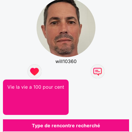
will10360
Vie la vie a 100 pour cent
Type de rencontre recherché