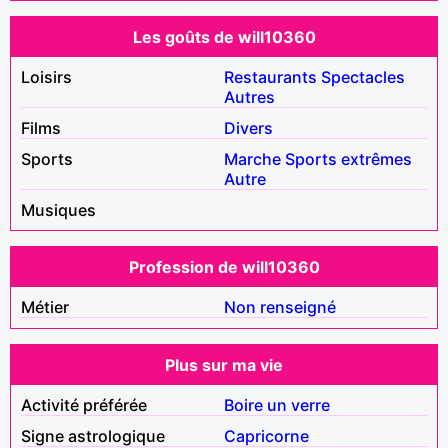
Les goûts de will10360
Loisirs
Restaurants
Spectacles
Autres
Films
Divers
Sports
Marche
Sports extrêmes
Autre
Musiques
Profession de will10360
Métier
Non renseigné
Plus sur ma vie
Activité préférée
Boire un verre
Signe astrologique
Capricorne