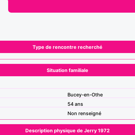
Type de rencontre recherché
Situation familiale
Bucey-en-Othe
54 ans
Non renseigné
Description physique de Jerry 1972