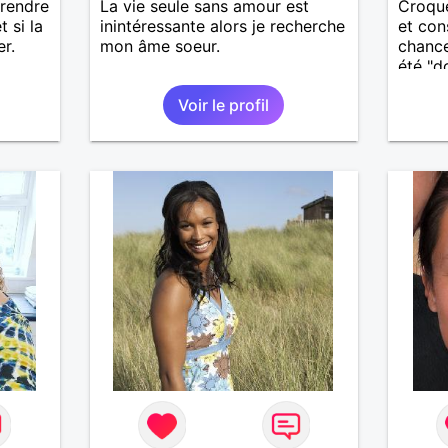
prendre
La vie seule sans amour est
Croque
 si la
inintéressante alors je recherche
et con
er.
mon âme soeur.
chance
été "d
toutes
Voir le profil
physiq
solita
rempli
site p
représ
Divorc
bientô