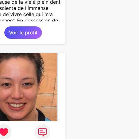
use de la vie à plein dent
sciente de l'immense
 de vivre celle qui m'a
onnée". En possession de
 ses facultés mentales et
Voir le profil
ues. Célibataire mais pas
ire, je mène une vie bien
e. Je ne suis pas sur ce
ar dépit, ni en tant que
entatrice de la Femme
ée Mal dans sa peau. A
t.