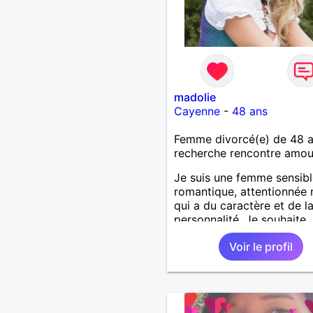
madolie
Cayenne
-
48 ans
Femme divorcé(e) de 48 
recherche rencontre amo
Je suis une femme sensibl
romantique, attentionnée 
qui a du caractère et de l
personnalité. Je souhaite
rencontrer un homme mê
Voir le profil
profil.