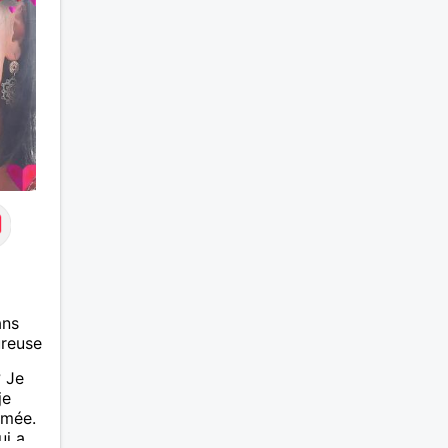
ans
ureuse
 Je
je
imée.
i a