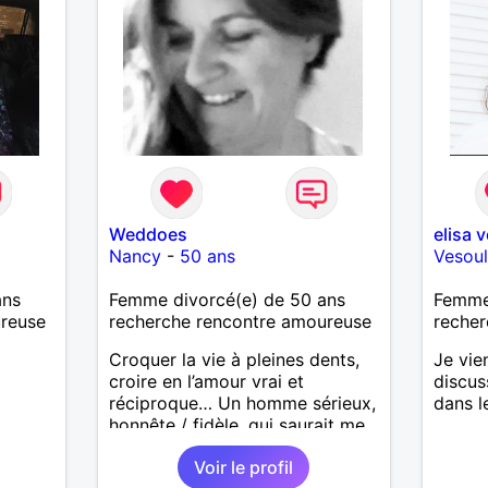
Weddoes
elisa 
Nancy
-
50 ans
Vesou
ans
Femme divorcé(e) de 50 ans
Femme 
ureuse
recherche rencontre amoureuse
recher
Croquer la vie à pleines dents,
Je vie
croire en l’amour vrai et
discus
réciproque… Un homme sérieux,
dans l
honnête / fidèle, qui saurait me
faire rire à nouveau, est le bien
Voir le profil
venu !