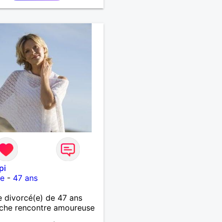
pi
re
-
47 ans
divorcé(e) de 47 ans
che rencontre amoureuse