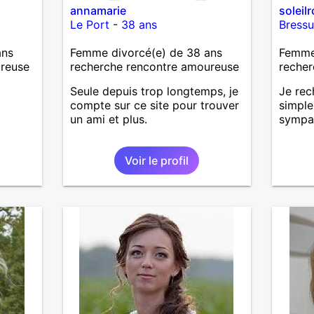
annamarie
soleil
Le Port
-
38 ans
Bressu
ans
Femme divorcé(e) de 38 ans
Femme 
ureuse
recherche rencontre amoureuse
recher
Seule depuis trop longtemps, je
Je rec
compte sur ce site pour trouver
simple
un ami et plus.
sympat
Voir le profil