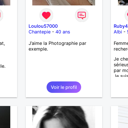
Loulou57000
Ruby4
Chantepie
-
40 ans
Albi
-
at,
J’aime la Photographie par
Femme
exemple.
recher
Je che
sérieu
le.
par mo
Je sui
vous ac
Voir le profil