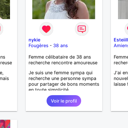
nykie
Esteiil
Fougères
-
38 ans
Amien
ans
Femme célibataire de 38 ans
Femme
ureuse
recherche rencontre amoureuse
recher
e,
Je suis une femme sympa qui
J'ai e
mais
recherche une personne sympa
nouvell
a
pour partager de bons moments
laisse 
en toute simplicité.
me
Voir le profil