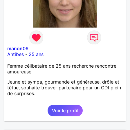
manon06
Antibes
-
25 ans
Femme célibataire de 25 ans recherche rencontre
amoureuse
Jeune et sympa, gourmande et généreuse, drôle et
têtue, souhaite trouver partenaire pour un CDI plein
de surprises.
Voir le profil