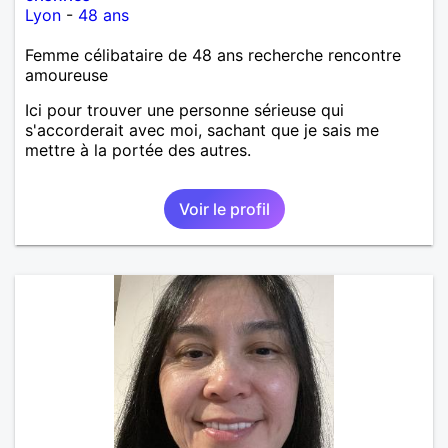
Lyon
-
48 ans
Femme célibataire de 48 ans recherche rencontre
amoureuse
Ici pour trouver une personne sérieuse qui
s'accorderait avec moi, sachant que je sais me
mettre à la portée des autres.
Voir le profil