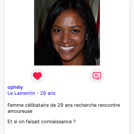
ophély
Le Lamentin
-
29 ans
Femme célibataire de 29 ans recherche rencontre
amoureuse
Et si on faisait connaissance ?