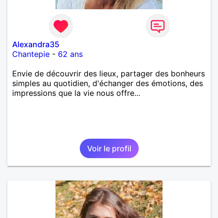
Alexandra35
Chantepie
-
62 ans
Envie de découvrir des lieux, partager des bonheurs
simples au quotidien, d'échanger des émotions, des
impressions que la vie nous offre...
Voir le profil