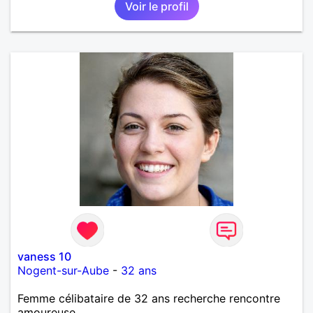
Voir le profil
une où plusieurs ex...si vous correspondez à ma
recherche ecrivez moi je vous répondrai...
vaness 10
Nogent-sur-Aube
-
32 ans
Femme célibataire de 32 ans recherche rencontre
amoureuse