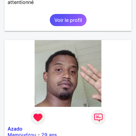
attentionné
Voir le profil
Azado
Mamoudzou
-
29 ans