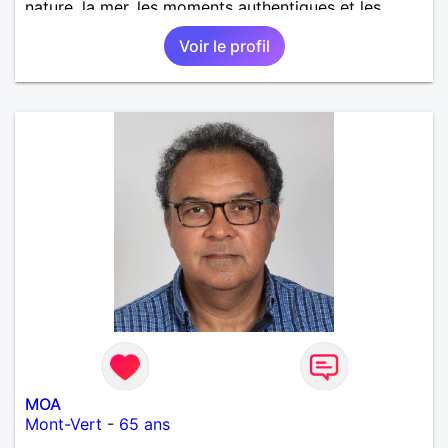
nature, la mer, les moments authentiques et les
personnes au grand cœur 🌊🌿 Très câlin et
Voir le profil
affectueux, j’adore les petits moments de tendresse
et les calinous réguliers 😊❤️ La solitude finit parfois
par peser, alors si tu es en Nouvelle-Calédonie et
que tu crois encore à un amour vrai, prenons le
temps de discuter… et laissons l’avenir nous guider
🌹
MOA
Mont-Vert
-
65 ans