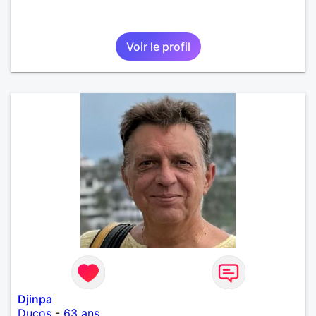
Voir le profil
Djinpa
Ducos
-
63 ans