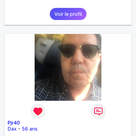
Voir le profil
Pjr40
Dax
-
56 ans