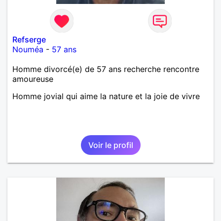
bien dramatique ! Du moins je le pense……Je suis un
homme facile à vivre. À vous si vous le souhaitez,
d’apprendre à me connaître davantage. J’en serai
ravi….A très bientôt je l’espère.
Refserge
Nouméa
-
57 ans
Homme divorcé(e) de 57 ans recherche rencontre
amoureuse
Homme jovial qui aime la nature et la joie de vivre
Voir le profil