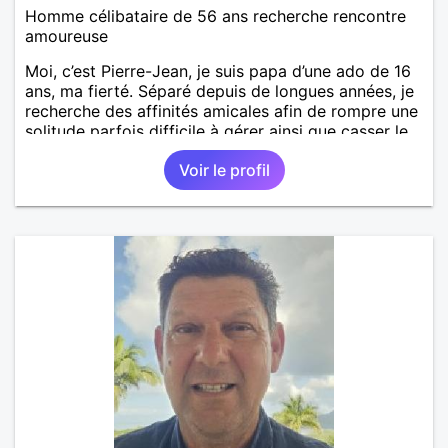
Homme célibataire de 56 ans recherche rencontre
amoureuse
Moi, c’est Pierre-Jean, je suis papa d’une ado de 16
ans, ma fierté. Séparé depuis de longues années, je
recherche des affinités amicales afin de rompre une
solitude parfois difficile à gérer ainsi que casser le
vague à l’âme. L’amitié reste extrêmement
Voir le profil
importante à mes yeux mais peut se décliner en des
sentiments plus puissants. « Le temps fera son
œuvre » disait Arthur Schopenhauer, philosophe
allemand que j’adore. J’aime discuter sans pour
autant être trop locace. Je suis bourré de qualités
avec très peu de défauts. Je suis altruiste,
bienveillant, empathique, attentionné, honnête,
respectueux, doux de caractère et compréhensif : je
laisse « glisser » beaucoup de choses. Mais ne vous
m’éprenez pas Mesdames, si une personne que
j’aime me trahit une fois, il n’y aura pas de seconde
chance et je l’effacerai à « vitam eternam ».
Néanmoins, je suis un tout petit peu maniaque ainsi
qu’impatient. J’essaye de faire des efforts. Rien de