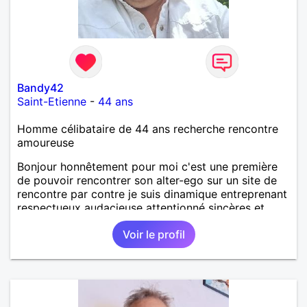
Bandy42
Saint-Etienne
-
44 ans
Homme célibataire de 44 ans recherche rencontre
amoureuse
Bonjour honnêtement pour moi c'est une première
de pouvoir rencontrer son alter-ego sur un site de
rencontre par contre je suis dinamique entreprenant
respectueux audacieuse attentionné sincères et
expressif et j' aime surtout les câlins et à les
Voir le profil
partager avec humour et amour bisous à+ à bientôt